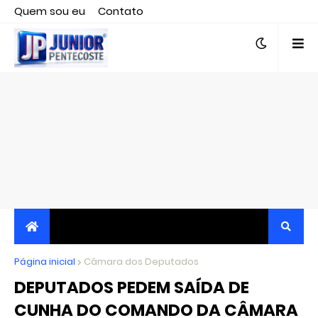
Quem sou eu
Contato
Editor responsável, jornalista Clovis Almeida.
Página inicial
JORNALISMO INDEPENDENTE, TRANSPARENTE E
Câmara dos Deputados
DEPUTADOS PEDEM SAÍDA DE
CRÍTICO
CUNHA DO COMANDO DA CÂMARA