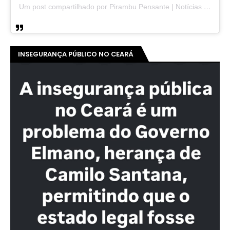
Um post compartilhado por Pirambu Pensante | Notícias & Entretenimento (@pirambupensante)
INSEGURANÇA PÚBLICO NO CEARÁ