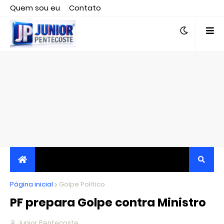
Quem sou eu
Contato
Editor responsável, jornalista Clovis Almeida.
Página inicial
JORNALISMO INDEPENDENTE, TRANSPARENTE E
Golpe Político
PF prepara Golpe contra Ministro
CRÍTICO
Junior Pentecoste