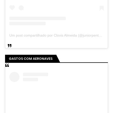
Um post compartilhado por Clovis Almeida (@juniorpentecoste01)
GASTOS COM AERONAVES