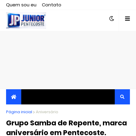
Quem sou eu
Contato
Editor responsável, jornalista Clovis Almeida.
Página inicial
JORNALISMO INDEPENDENTE, TRANSPARENTE E
Aniversário
Grupo Samba de Repente, marca
CRÍTICO
aniversário em Pentecoste.