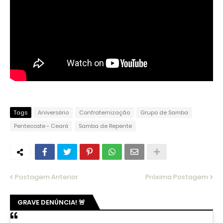
Tags
Aniversário
Confraternização
Grupo de Samba
Pentecoste - Ceará
Samba de Repente
Postagem Anterior
Próxima Postagem
GRAVE DENÚNCIA! 🚨