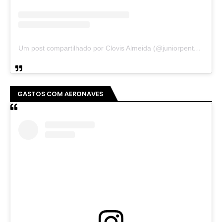
Um post compartilhado por Clovis Almeida (@juniorpentecoste01)
GASTOS COM AERONAVES