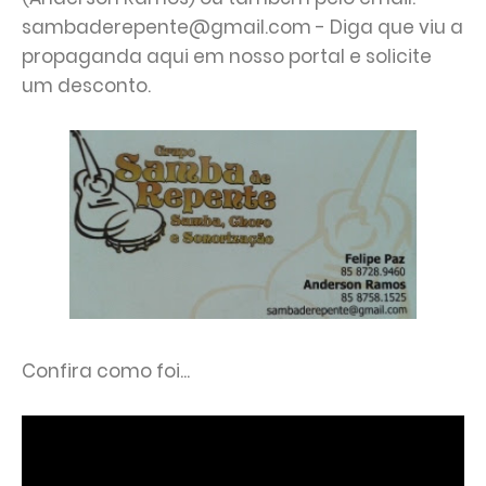
sambaderepente@gmail.com - Diga que viu a
propaganda aqui em nosso portal e solicite
um desconto.
Confira como foi...