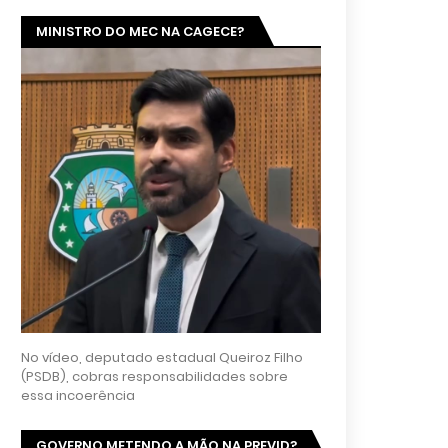
MINISTRO DO MEC NA CAGECE?
No vídeo, deputado estadual Queiroz Filho
(PSDB), cobras responsabilidades sobre
essa incoerência
GOVERNO METENDO A MÃO NA PREVID?