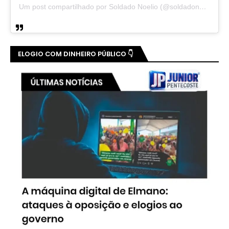
Um post compartilhado por Soldado Noelio (@soldadonoelio)
ELOGIO COM DINHEIRO PÚBLICO 👇