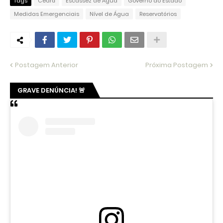
Tags
Ceará
Escassez de Água
Governo do Estado
Medidas Emergenciais
Nível de Água
Reservatórios
Postagem Anterior
Próxima Postagem
GRAVE DENÚNCIA! 🚨