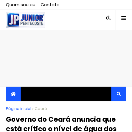
Quem sou eu
Contato
Editor responsável, jornalista Clovis Almeida.
Página inicial
JORNALISMO INDEPENDENTE, TRANSPARENTE E
Ceará
Governo do Ceará anuncia que
CRÍTICO
está crítico o nível de água dos