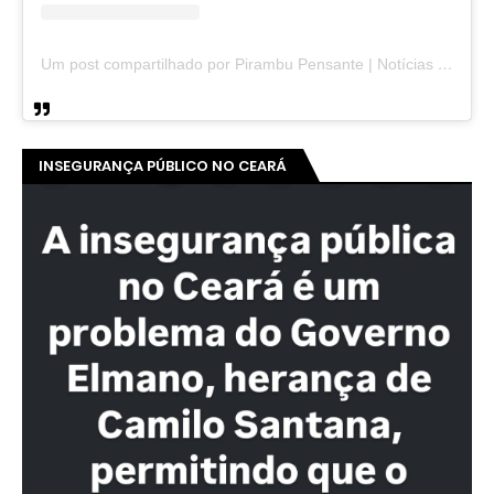
Um post compartilhado por Pirambu Pensante | Notícias & Entretenimento (@pirambupensante)
INSEGURANÇA PÚBLICO NO CEARÁ