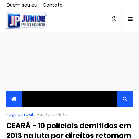
Quem sou eu
Contato
Editor responsável, jornalista Clovis Almeida.
Página inicial
JORNALISMO INDEPENDENTE, TRANSPARENTE E
Auditoria Militar
CEARÁ - 10 policiais demitidos em
CRÍTICO
2013 na luta por direitos retornam