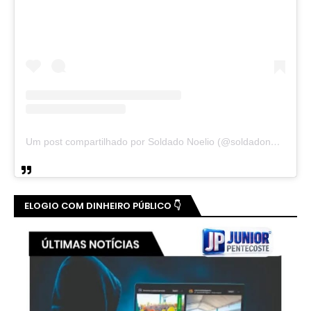
Um post compartilhado por Soldado Noelio (@soldadonoelio)
ELOGIO COM DINHEIRO PÚBLICO 👇