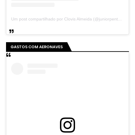
Um post compartilhado por Clovis Almeida (@juniorpentecoste01)
GASTOS COM AERONAVES