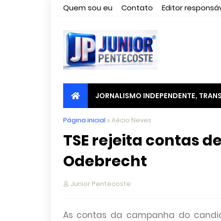
Quem sou eu
Contato
Editor responsáv
JORNALISMO INDEPENDENTE, TRANS
Página inicial
Aécio Neves
TSE rejeita contas d
Odebrecht
Junior Pentecoste
As contas da campanha do candida