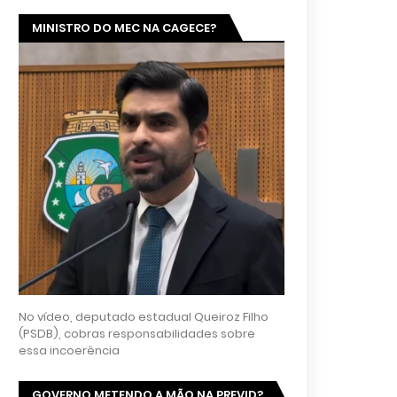
MINISTRO DO MEC NA CAGECE?
No vídeo, deputado estadual Queiroz Filho
(PSDB), cobras responsabilidades sobre
essa incoerência
GOVERNO METENDO A MÃO NA PREVID?