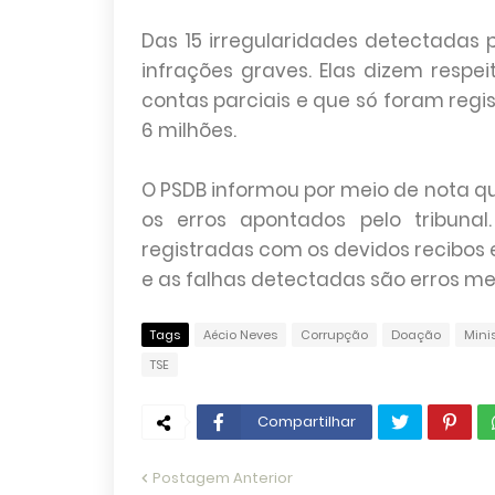
Das 15 irregularidades detectadas 
infrações graves. Elas dizem resp
contas parciais e que só foram regi
6 milhões.
O PSDB informou por meio de nota que
os erros apontados pelo tribuna
registradas com os devidos recibos e
e as falhas detectadas são erros m
Tags
Aécio Neves
Corrupção
Doação
Mini
TSE
Compartilhar
Postagem Anterior