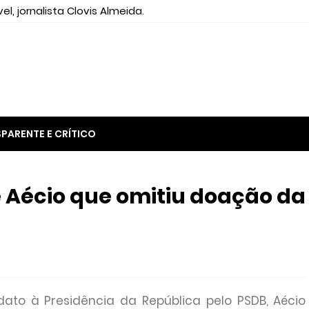
el, jornalista Clovis Almeida.
PARENTE E CRÍTICO
e Aécio que omitiu doação da
to à Presidência da República pelo PSDB, Aécio