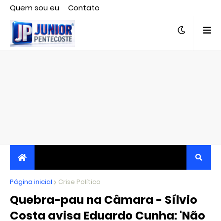
Quem sou eu
Contato
Editor responsável, jornalista Clovis Almeida.
Página inicial
JORNALISMO INDEPENDENTE, TRANSPARENTE E
Crise Política
Quebra-pau na Câmara - Sílvio
CRÍTICO
Costa avisa Eduardo Cunha: 'Não