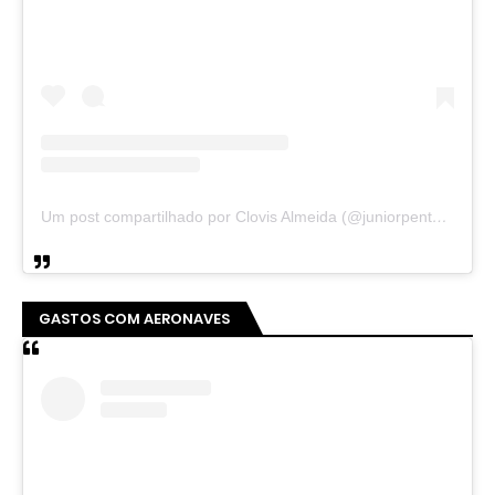
Um post compartilhado por Clovis Almeida (@juniorpentecoste01)
GASTOS COM AERONAVES