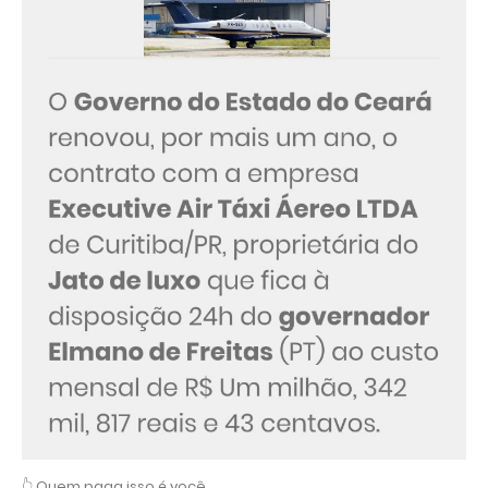
👆 Quem paga isso é você