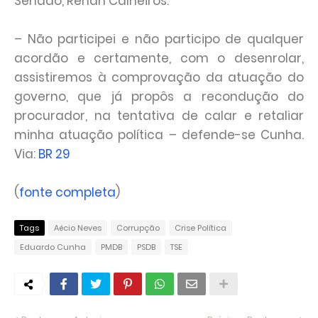
Senado, Renan Calheiros.
– Não participei e não participo de qualquer
acordão e certamente, com o desenrolar,
assistiremos à comprovação da atuação do
governo, que já propôs a recondução do
procurador, na tentativa de calar e retaliar
minha atuação política – defende-se Cunha.
Via:
BR 29
(
fonte completa
)
Tags
Aécio Neves
Corrupção
Crise Política
Eduardo Cunha
PMDB
PSDB
TSE