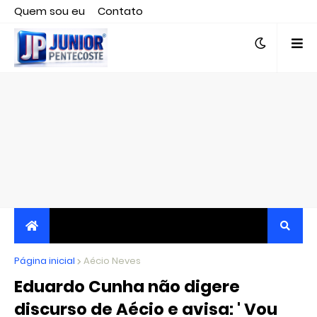
Quem sou eu
Contato
Editor responsável, jornalista Clovis Almeida.
Página inicial
JORNALISMO INDEPENDENTE, TRANSPARENTE E
Aécio Neves
Eduardo Cunha não digere
CRÍTICO
discurso de Aécio e avisa: ' Vou