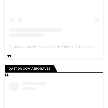
Um post compartilhado por Clovis Almeida (@juniorpentecoste01)
GASTOS COM AERONAVES