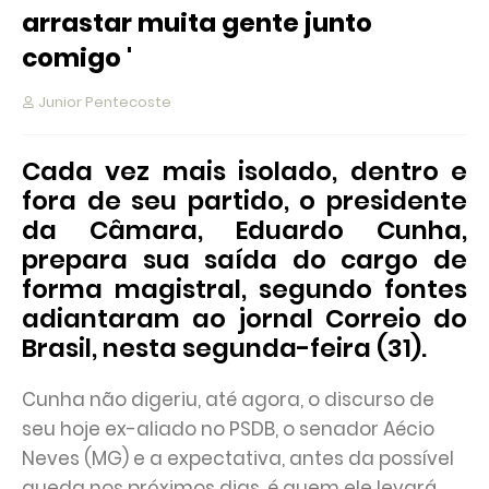
arrastar muita gente junto
comigo '
Junior Pentecoste
Cada vez mais isolado, dentro e
fora de seu partido, o presidente
da Câmara, Eduardo Cunha,
prepara sua saída do cargo de
forma magistral, segundo fontes
adiantaram ao jornal Correio do
Brasil, nesta segunda-feira (31).
Cunha não digeriu, até agora, o discurso de
seu hoje ex-aliado no PSDB, o senador Aécio
Neves (MG) e a expectativa, antes da possível
queda nos próximos dias, é quem ele levará