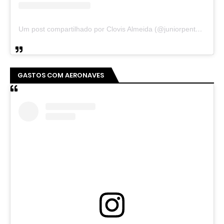
Um post compartilhado por Clovis Almeida (@juniorpentecoste01)
GASTOS COM AERONAVES