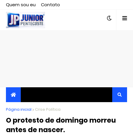
Quem sou eu
Contato
Editor responsável, jornalista Clovis Almeida.
Página inicial
JORNALISMO INDEPENDENTE, TRANSPARENTE E
Crise Política
O protesto de domingo morreu
CRÍTICO
antes de nascer.