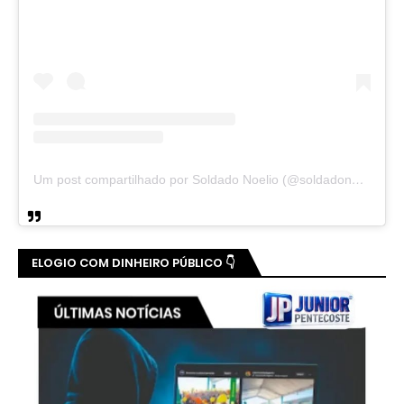
Um post compartilhado por Soldado Noelio (@soldadonoelio)
ELOGIO COM DINHEIRO PÚBLICO 👇