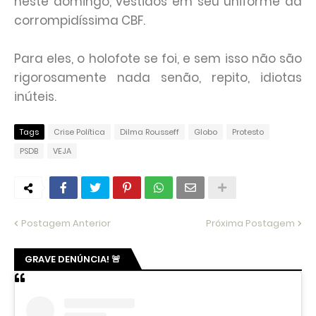
neste domingo, vestidos em seu uniforme da
corrompidíssima CBF.
Para eles, o holofote se foi, e sem isso não são
rigorosamente nada senão, repito, idiotas
inúteis.
Tags
Crise Política
Dilma Rousseff
Globo
Protesto
PSDB
VEJA
Postagem Anterior
Próxima Postagem
GRAVE DENÚNCIA! 🚨