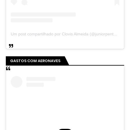
Um post compartilhado por Clovis Almeida (@juniorpentecoste01)
GASTOS COM AERONAVES