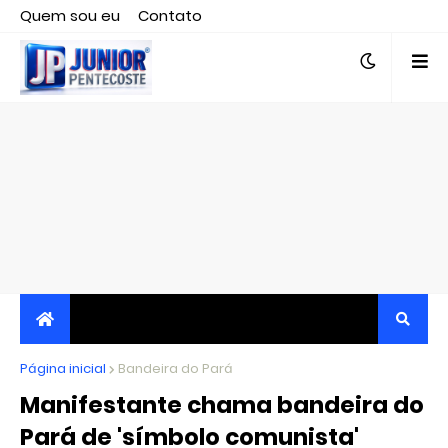
Quem sou eu
Contato
Editor responsável, jornalista Clovis Almeida.
Página inicial
JORNALISMO INDEPENDENTE, TRANSPARENTE E
Bandeira do Pará
Manifestante chama bandeira do
CRÍTICO
Pará de 'símbolo comunista'