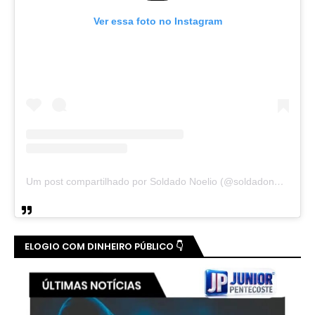
Ver essa foto no Instagram
Um post compartilhado por Soldado Noelio (@soldadonoelio)
ELOGIO COM DINHEIRO PÚBLICO 👇