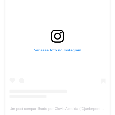
Ver essa foto no Instagram
Um post compartilhado por Clovis Almeida (@juniorpentecoste01)