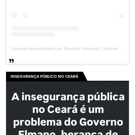
Um post compartilhado por Pirambu Pensante | Notícias & Entretenimento (@pirambupensante)
INSEGURANÇA PÚBLICO NO CEARÁ