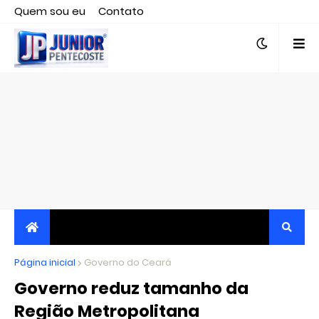
Quem sou eu
Contato
Editor responsável, jornalista Clovis Almeida.
Página inicial
JORNALISMO INDEPENDENTE, TRANSPARENTE E
Governo do Ceará
Governo reduz tamanho da
CRÍTICO
Região Metropolitana