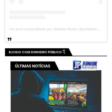
Um post compartilhado por Soldado Noelio (@soldadonoelio)
ELOGIO COM DINHEIRO PÚBLICO 👇