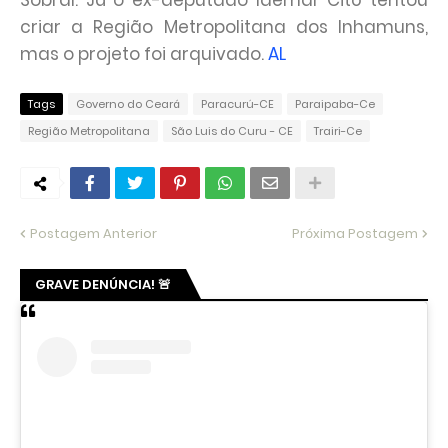
Sobral. Já o ex-deputado Idemar Citó tentou
criar a Região Metropolitana dos Inhamuns,
mas o projeto foi arquivado.
AL
Tags
Governo do Ceará
Paracurú-CE
Paraipaba-Ce
Região Metropolitana
São Luis do Curu - CE
Trairi-Ce
Postagem Anterior
Próxima Postagem
GRAVE DENÚNCIA! 🚨