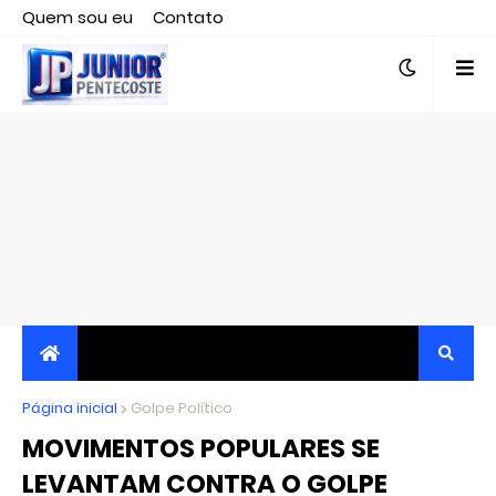
Quem sou eu
Contato
Editor responsável, jornalista Clovis Almeida.
Página inicial
JORNALISMO INDEPENDENTE, TRANSPARENTE E
Golpe Político
MOVIMENTOS POPULARES SE
CRÍTICO
LEVANTAM CONTRA O GOLPE