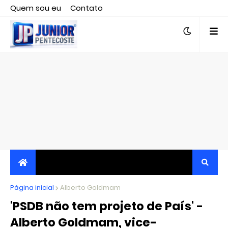
Quem sou eu
Contato
Editor responsável, jornalista Clovis Almeida.
Página inicial
JORNALISMO INDEPENDENTE, TRANSPARENTE E
Alberto Goldmam
'PSDB não tem projeto de País' -
CRÍTICO
Alberto Goldmam, vice-