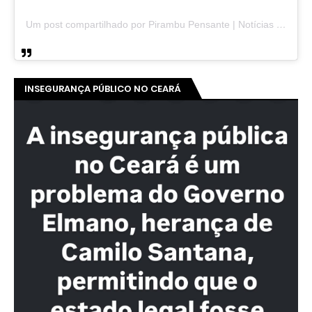
Um post compartilhado por Pirambu Pensante | Notícias & Entretenimento (@pirambupensante)
INSEGURANÇA PÚBLICO NO CEARÁ