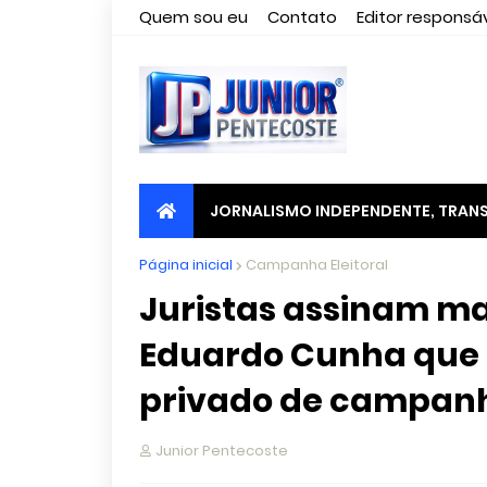
Quem sou eu
Contato
Editor responsáv
JORNALISMO INDEPENDENTE, TRANS
Página inicial
Campanha Eleitoral
Juristas assinam m
Eduardo Cunha que 
privado de campan
Junior Pentecoste