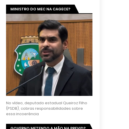
MINISTRO DO MEC NA CAGECE?
No vídeo, deputado estadual Queiroz Filho
(PSDB), cobras responsabilidades sobre
essa incoerência
GOVERNO METENDO A MÃO NA PREVID?