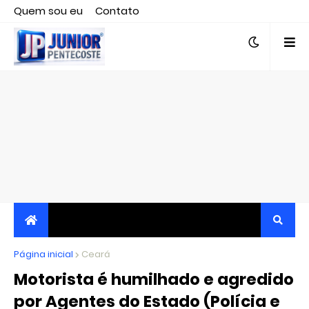
Quem sou eu
Contato
Editor responsável, jornalista Clovis Almeida.
Página inicial
JORNALISMO INDEPENDENTE, TRANSPARENTE E
Ceará
Motorista é humilhado e agredido
CRÍTICO
por Agentes do Estado (Polícia e