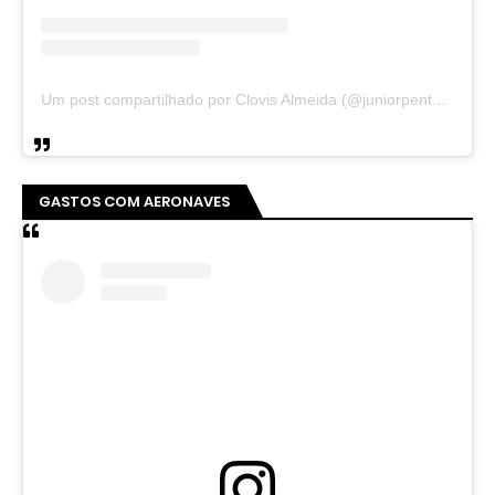
Um post compartilhado por Clovis Almeida (@juniorpentecoste01)
GASTOS COM AERONAVES