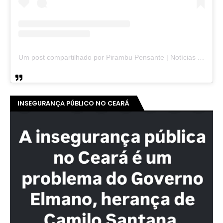
Um post compartilhado por Pirambu Pensante | Notícias & Entretenimento (@pirambupensante)
INSEGURANÇA PÚBLICO NO CEARÁ