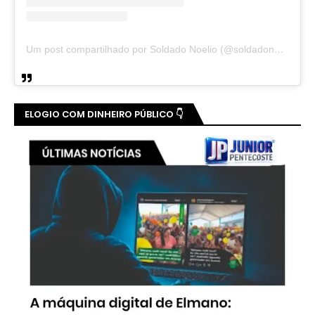
Um post compartilhado por Soldado Noelio (@soldadonoelio)
ELOGIO COM DINHEIRO PÚBLICO 👇