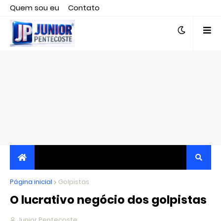
Quem sou eu
Contato
Editor responsável, jornalista Clovis Almeida.
Página inicial
JORNALISMO INDEPENDENTE, TRANSPARENTE E
Golpistas
O lucrativo negócio dos golpistas
CRÍTICO
Junior Pentecoste