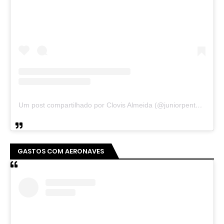
Um post compartilhado por Clovis Almeida (@juniorpentecoste01)
GASTOS COM AERONAVES