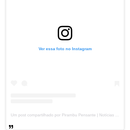
Ver essa foto no Instagram
Um post compartilhado por Pirambu Pensante | Notícias & Entretenimento (@pirambupensante)