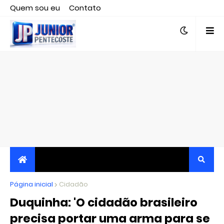
Quem sou eu
Contato
Editor responsável, jornalista Clovis Almeida.
Página inicial
JORNALISMO INDEPENDENTE, TRANSPARENTE E
Cidadão
Duquinha: 'O cidadão brasileiro
CRÍTICO
precisa portar uma arma para se