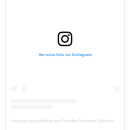
Ver essa foto no Instagram
Um post compartilhado por Pirambu Pensante | Notícias & Entretenimento (@pirambupensante)