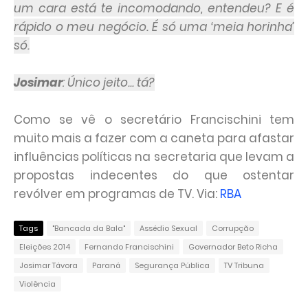
um cara está te incomodando, entendeu? E é
rápido o meu negócio. É só uma ‘meia horinha’
só.
Josimar
: Único jeito... tá?
Como se vê o secretário Francischini tem
muito mais a fazer com a caneta para afastar
influências políticas na secretaria que levam a
propostas indecentes do que ostentar
revólver em programas de TV. Via:
RBA
Tags
"Bancada da Bala"
Assédio Sexual
Corrupção
Eleições 2014
Fernando Francischini
Governador Beto Richa
Josimar Távora
Paraná
Segurança Pública
TV Tribuna
Violência