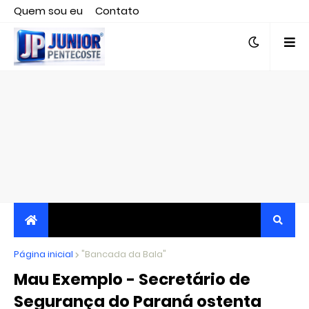
Quem sou eu
Contato
Editor responsável, jornalista Clovis Almeida.
Página inicial
JORNALISMO INDEPENDENTE, TRANSPARENTE E
"Bancada da Bala"
Mau Exemplo - Secretário de
CRÍTICO
Segurança do Paraná ostenta