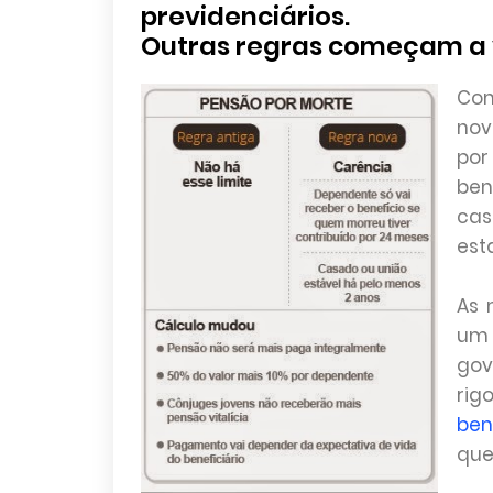
previdenciários.
Outras regras começam a 
Com
nov
por
ben
cas
est
As 
um 
gov
rig
ben
que