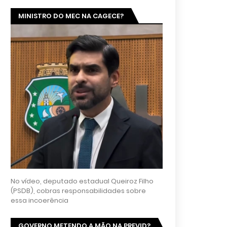
MINISTRO DO MEC NA CAGECE?
No vídeo, deputado estadual Queiroz Filho
(PSDB), cobras responsabilidades sobre
essa incoerência
GOVERNO METENDO A MÃO NA PREVID?