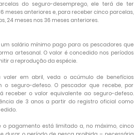
parcelas do seguro-desemprego, ele terá de ter
6 meses anteriores e, para receber cinco parcelas,
os, 24 meses nos 36 meses anteriores.
 um salário mínimo pago para os pescadores que
orma artesanal. O valor é concedido nos períodos
itir a reprodução da espécie.
valer em abril, veda o acúmulo de benefícios
om o seguro-defeso. O pescador que recebe, por
á receber o valor equivalente ao seguro-defeso.
ência de 3 anos a partir do registro oficial como
cedido.
e o pagamento está limitado a, no máximo, cinco
e durar o período de pesca proibida – necessária