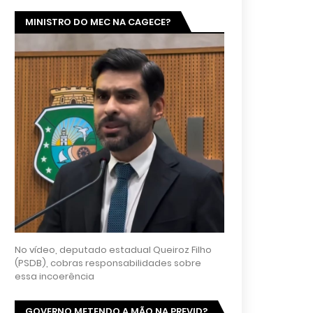
MINISTRO DO MEC NA CAGECE?
No vídeo, deputado estadual Queiroz Filho
(PSDB), cobras responsabilidades sobre
essa incoerência
GOVERNO METENDO A MÃO NA PREVID?