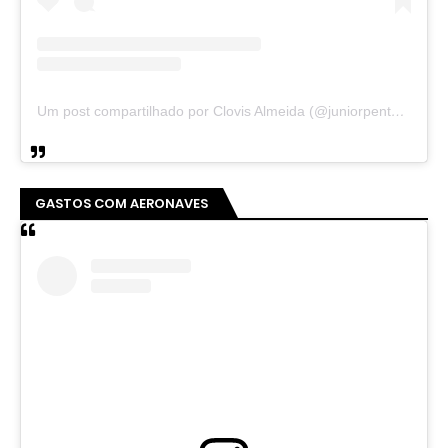
Um post compartilhado por Clovis Almeida (@juniorpentecoste01)
GASTOS COM AERONAVES