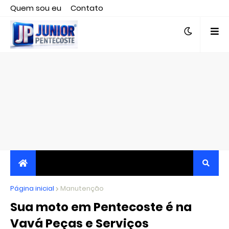
Quem sou eu
Contato
Editor responsável, jornalista Clovis Almeida.
Página inicial
JORNALISMO INDEPENDENTE, TRANSPARENTE E
Manutenção
Sua moto em Pentecoste é na
CRÍTICO
Vavá Peças e Serviços