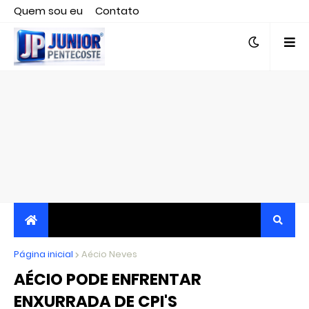
Quem sou eu
Contato
Editor responsável, jornalista Clovis Almeida.
Página inicial
JORNALISMO INDEPENDENTE, TRANSPARENTE E
Aécio Neves
AÉCIO PODE ENFRENTAR
CRÍTICO
ENXURRADA DE CPI'S