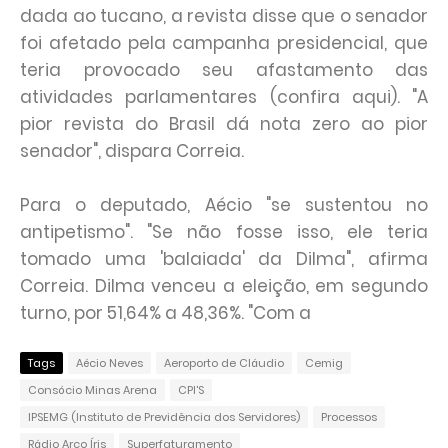
dada ao tucano, a revista disse que o senador
foi afetado pela campanha presidencial, que
teria provocado seu afastamento das
atividades parlamentares (confira aqui). "A
pior revista do Brasil dá nota zero ao pior
senador", dispara Correia.
Para o deputado, Aécio "se sustentou no
antipetismo". "Se não fosse isso, ele teria
tomado uma 'balaiada' da Dilma", afirma
Correia. Dilma venceu a eleição, em segundo
turno, por 51,64% a 48,36%. "Com a
Tags
Aécio Neves
Aeroporto de Cláudio
Cemig
Consócio Minas Arena
CPI'S
IPSEMG (Instituto de Previdência dos Servidores)
Processos
Rádio Arco Íris
Superfaturamento