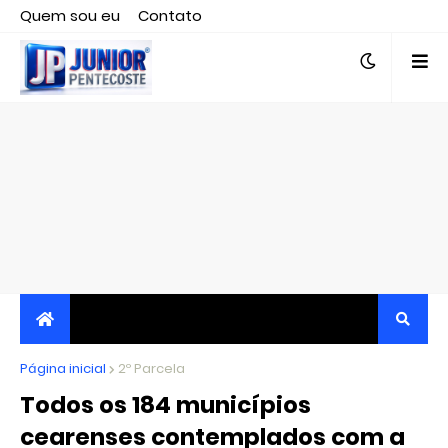
Quem sou eu
Contato
Editor responsável, jornalista Clovis Almeida.
Página inicial
JORNALISMO INDEPENDENTE, TRANSPARENTE E
2º Parcela
Todos os 184 municípios
CRÍTICO
cearenses contemplados com a