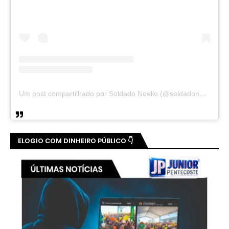
Um post compartilhado por Soldado Noelio (@soldadonoelio)
ELOGIO COM DINHEIRO PÚBLICO 👇