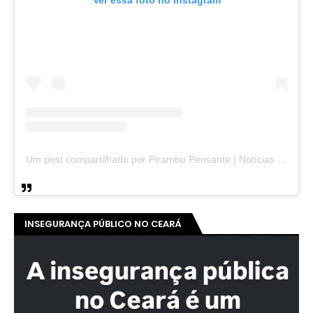
Um post compartilhado por Pirambu Pensante | Notícias & Entretenimento (@pirambupensante)
INSEGURANÇA PÚBLICO NO CEARÁ