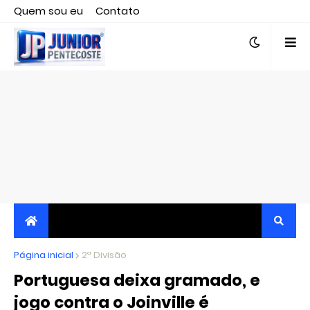
Quem sou eu
Contato
Editor responsável, jornalista Clovis Almeida.
Página inicial
JORNALISMO INDEPENDENTE, TRANSPARENTE E
2ª Divisão
Portuguesa deixa gramado, e
CRÍTICO
jogo contra o Joinville é