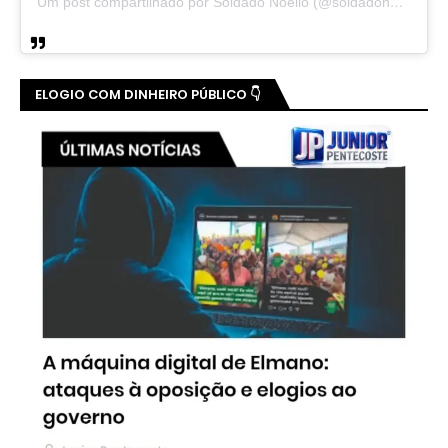
Um post compartilhado por Soldado Noelio (@soldadonoelio)
ELOGIO COM DINHEIRO PÚBLICO 👇