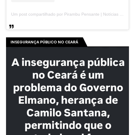
Um post compartilhado por Pirambu Pensante | Notícias & Entretenimento (@pirambupensante)
INSEGURANÇA PÚBLICO NO CEARÁ