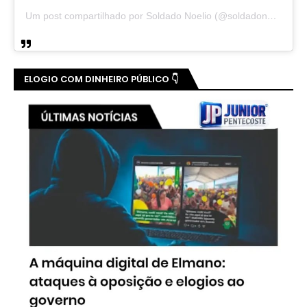
Um post compartilhado por Soldado Noelio (@soldadonoelio)
ELOGIO COM DINHEIRO PÚBLICO 👇