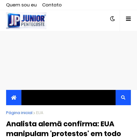
Quem sou eu
Contato
Editor responsável, jornalista Clovis Almeida.
Página inicial
JORNALISMO INDEPENDENTE, TRANSPARENTE E
EUA
Analista alemã confirma: EUA
CRÍTICO
manipulam 'protestos' em todo