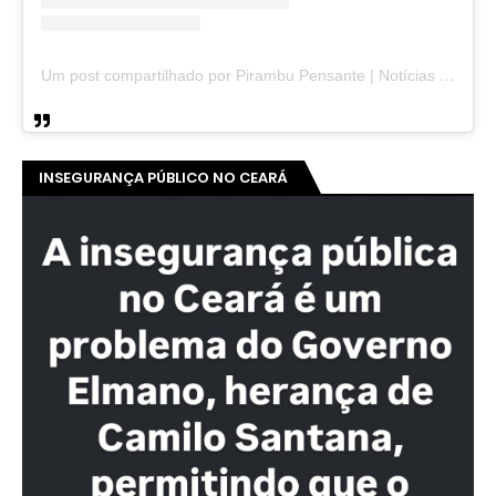
Um post compartilhado por Pirambu Pensante | Notícias & Entretenimento (@pirambupensante)
INSEGURANÇA PÚBLICO NO CEARÁ