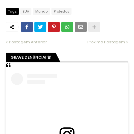
Tags
EUA
Mundo
Protestos
Postagem Anterior
Próxima Postagem
GRAVE DENÚNCIA! 🚨