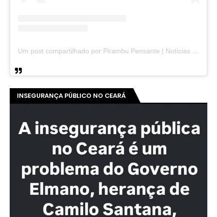
Um post compartilhado por Pirambu Pensante | Notícias & Entretenimento (@pirambupensante)
INSEGURANÇA PÚBLICO NO CEARÁ