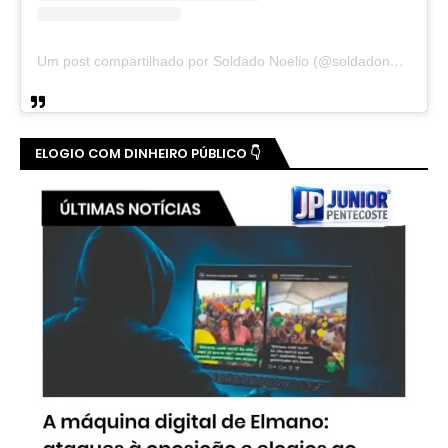
Um post compartilhado por Soldado Noelio (@soldadonoelio)
ELOGIO COM DINHEIRO PÚBLICO 👇