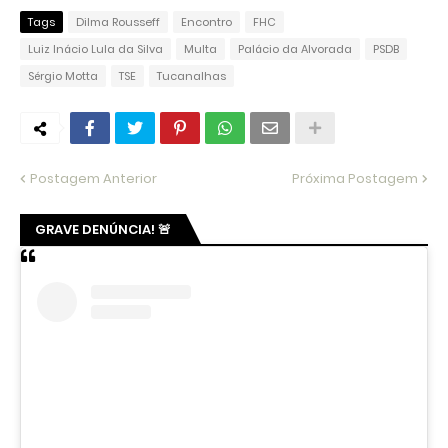
Tags
Dilma Rousseff
Encontro
FHC
Luiz Inácio Lula da Silva
Multa
Palácio da Alvorada
PSDB
Sérgio Motta
TSE
Tucanalhas
Postagem Anterior
Próxima Postagem
GRAVE DENÚNCIA! 🚨