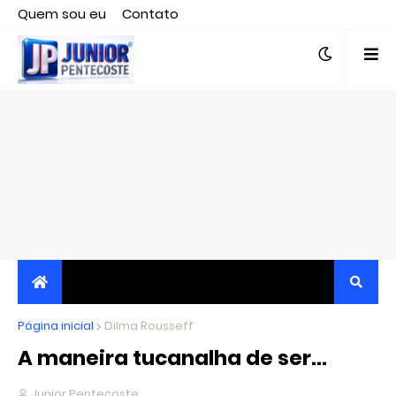
Quem sou eu
Contato
Editor responsável, jornalista Clovis Almeida.
Página inicial
JORNALISMO INDEPENDENTE, TRANSPARENTE E
Dilma Rousseff
A maneira tucanalha de ser...
CRÍTICO
Junior Pentecoste