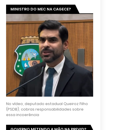
MINISTRO DO MEC NA CAGECE?
No vídeo, deputado estadual Queiroz Filho
(PSDB), cobras responsabilidades sobre
essa incoerência
GOVERNO METENDO A MÃO NA PREVID?