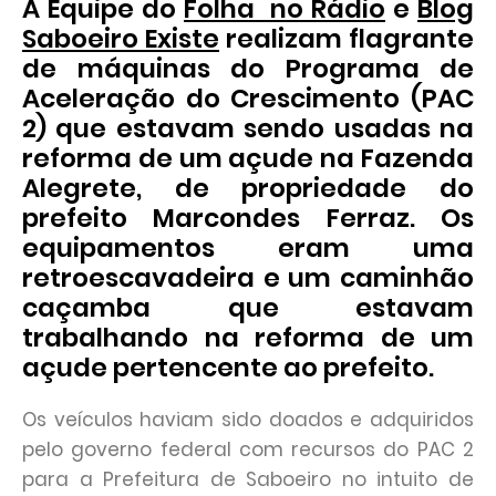
A Equipe do
Folha no Rádio
e
Blog
Saboeiro Existe
realizam flagrante
de máquinas do Programa de
Aceleração do Crescimento (PAC
2) que estavam sendo usadas na
reforma de um açude na Fazenda
Alegrete, de propriedade do
prefeito Marcondes Ferraz. Os
equipamentos eram uma
retroescavadeira e um caminhão
caçamba que estavam
trabalhando na reforma de um
açude pertencente ao prefeito.
Os veículos haviam sido doados e adquiridos
pelo governo federal com recursos do PAC 2
para a Prefeitura de Saboeiro no intuito de