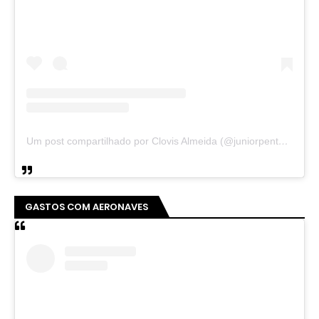
Um post compartilhado por Clovis Almeida (@juniorpentecoste01)
GASTOS COM AERONAVES