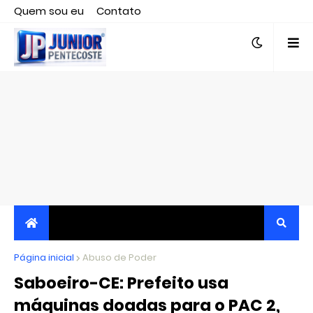
Quem sou eu
Contato
Editor responsável, jornalista Clovis Almeida.
Página inicial
JORNALISMO INDEPENDENTE, TRANSPARENTE E
Abuso de Poder
Saboeiro-CE: Prefeito usa
CRÍTICO
máquinas doadas para o PAC 2,