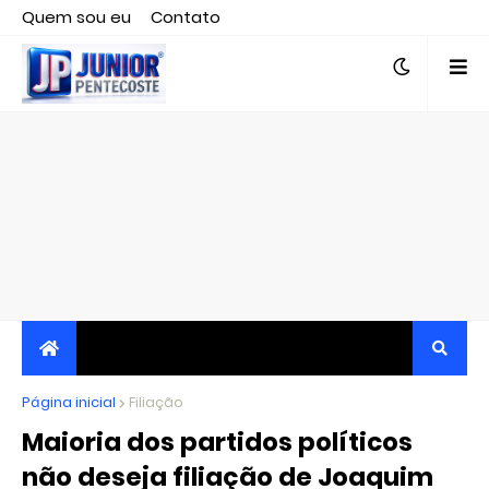
Quem sou eu
Contato
Editor responsável, jornalista Clovis Almeida.
Página inicial
JORNALISMO INDEPENDENTE, TRANSPARENTE E
Filiação
Maioria dos partidos políticos
CRÍTICO
não deseja filiação de Joaquim