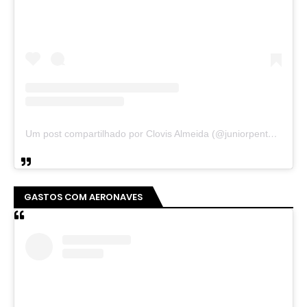
Um post compartilhado por Clovis Almeida (@juniorpentecoste01)
GASTOS COM AERONAVES