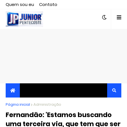
Quem sou eu
Contato
Editor responsável, jornalista Clovis Almeida.
Página inicial
JORNALISMO INDEPENDENTE, TRANSPARENTE E
Administração
Fernandão: 'Estamos buscando
CRÍTICO
uma terceira via, que tem que ser