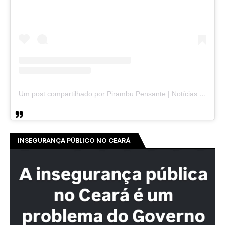
Um post compartilhado por Pirambu Pensante | Notícias & Entretenimento (@pirambupensante)
INSEGURANÇA PÚBLICO NO CEARÁ