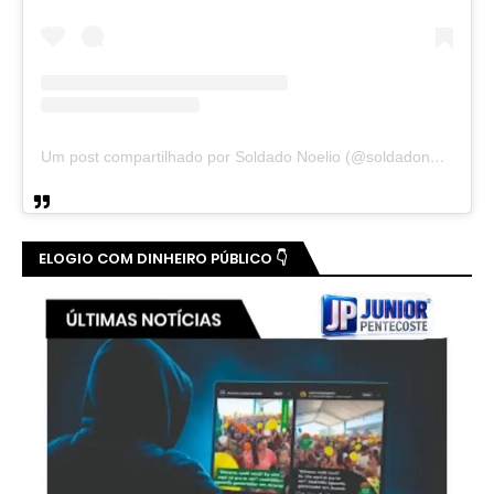
Um post compartilhado por Soldado Noelio (@soldadonoelio)
ELOGIO COM DINHEIRO PÚBLICO 👇