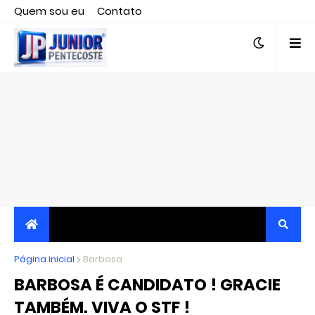
Quem sou eu
Contato
Editor responsável, jornalista Clovis Almeida.
Página inicial
JORNALISMO INDEPENDENTE, TRANSPARENTE E
Barbosa
BARBOSA É CANDIDATO ! GRACIE
CRÍTICO
TAMBÉM. VIVA O STF !