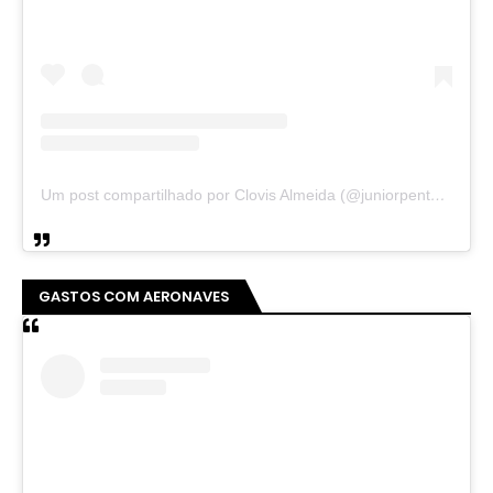
Um post compartilhado por Clovis Almeida (@juniorpentecoste01)
GASTOS COM AERONAVES