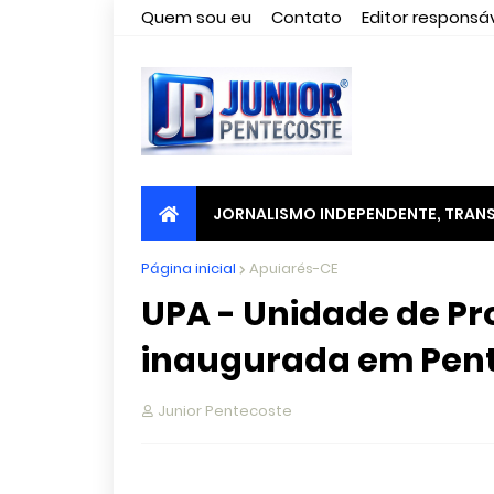
Quem sou eu
Contato
Editor responsáv
JORNALISMO INDEPENDENTE, TRANS
Página inicial
Apuiarés-CE
UPA - Unidade de P
inaugurada em Pen
Junior Pentecoste