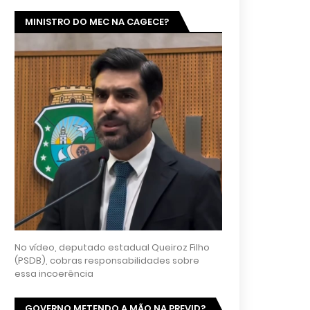
MINISTRO DO MEC NA CAGECE?
No vídeo, deputado estadual Queiroz Filho
(PSDB), cobras responsabilidades sobre
essa incoerência
GOVERNO METENDO A MÃO NA PREVID?