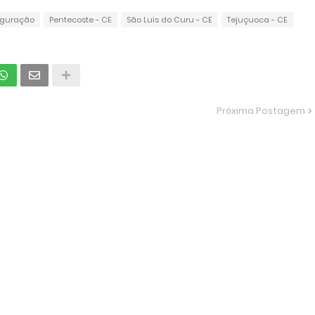
guração
Pentecoste - CE
São Luis do Curu - CE
Tejuçuoca - CE
Próxima Postagem