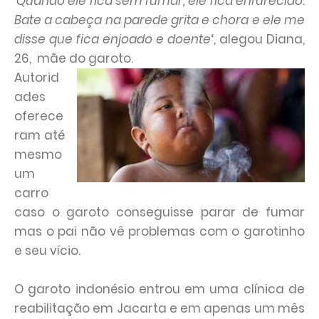
‘Quando ele fica sem fumar, ele fica enfurecido.
Bate a cabeça na parede grita e chora e ele me
disse que fica enjoado e doente
‘, alegou Diana,
26, mãe do garoto.
Autorid
ades
oferece
ram até
mesmo
um
carro
caso o garoto conseguisse parar de fumar
mas o pai não vê problemas com o garotinho
e seu vício.
O garoto indonésio entrou em uma clínica de
reabilitação em Jacarta e em apenas um mês