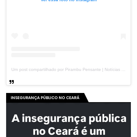
Um post compartilhado por Pirambu Pensante | Notícias & Entretenimento (@pirambupensante)
INSEGURANÇA PÚBLICO NO CEARÁ