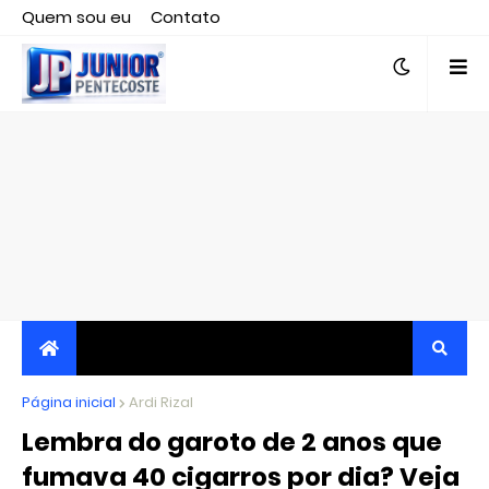
Quem sou eu
Contato
Editor responsável, jornalista Clovis Almeida.
Página inicial
JORNALISMO INDEPENDENTE, TRANSPARENTE E
Ardi Rizal
Lembra do garoto de 2 anos que
CRÍTICO
fumava 40 cigarros por dia? Veja