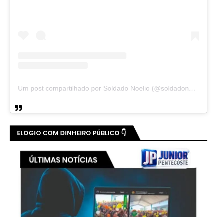
Um post compartilhado por Soldado Noelio (@soldadonoelio)
ELOGIO COM DINHEIRO PÚBLICO 👇