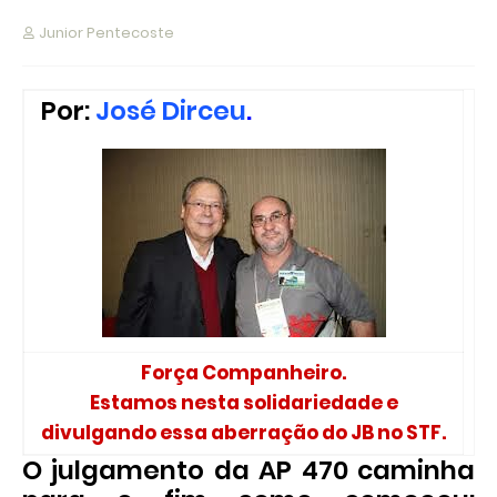
Junior Pentecoste
Por:
José Dirceu
.
Força Companheiro.
Estamos nesta solidariedade e
divulgando essa aberração do JB no STF.
O julgamento da AP 470 caminha