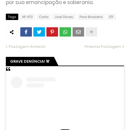
por sua emancipação e soberania.
Tags
AP 470
Carta
José Dirceu
Povo Brasileiro
STF
Postagem Anterior
Próxima Postagem
GRAVE DENÚNCIA! 🚨