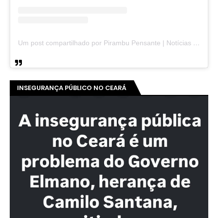
Um post compartilhado por Pirambu Pensante | Notícias & Entretenimento (@pirambupensante)
INSEGURANÇA PÚBLICO NO CEARÁ