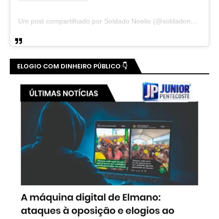
Um post compartilhado por Soldado Noelio (@soldadonoelio)
ELOGIO COM DINHEIRO PÚBLICO 👇