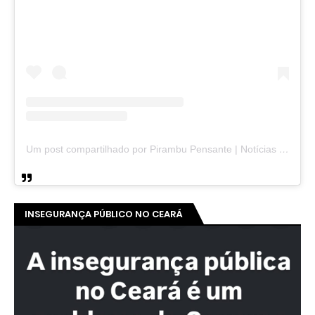
Um post compartilhado por Pirambu Pensante | Notícias & Entretenimento (@pirambupensante)
INSEGURANÇA PÚBLICO NO CEARÁ