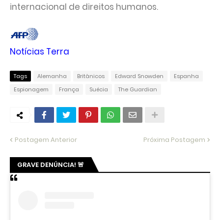
internacional de direitos humanos.
Notícias Terra
Tags
Alemanha
Britânicos
Edward Snowden
Espanha
Espionagem
França
Suécia
The Guardian
Postagem Anterior
Próxima Postagem
GRAVE DENÚNCIA! 🚨