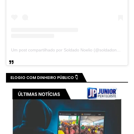
Um post compartilhado por Soldado Noelio (@soldadonoelio)
ELOGIO COM DINHEIRO PÚBLICO 👇