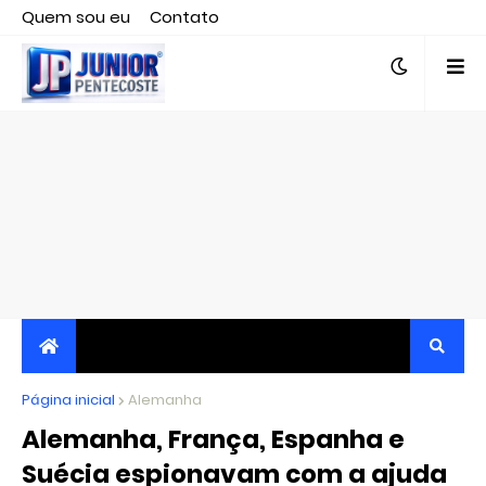
Quem sou eu
Contato
Editor responsável, jornalista Clovis Almeida.
Página inicial
JORNALISMO INDEPENDENTE, TRANSPARENTE E
Alemanha
Alemanha, França, Espanha e
CRÍTICO
Suécia espionavam com a ajuda