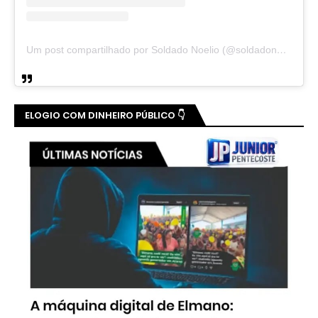
Um post compartilhado por Soldado Noelio (@soldadonoelio)
ELOGIO COM DINHEIRO PÚBLICO 👇