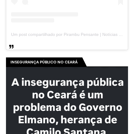
Um post compartilhado por Pirambu Pensante | Notícias & Entretenimento (@pirambupensante)
INSEGURANÇA PÚBLICO NO CEARÁ