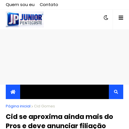
Quem sou eu
Contato
Editor responsável, jornalista Clovis Almeida.
Página inicial
JORNALISMO INDEPENDENTE, TRANSPARENTE E
Cid Gomes
Cid se aproxima ainda mais do
CRÍTICO
Pros e deve anunciar filiação