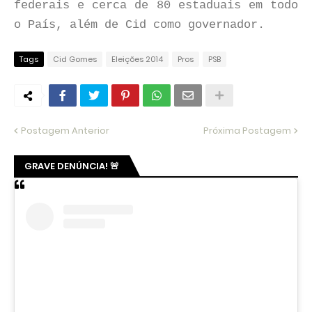
federais e cerca de 80 estaduais em todo
o País, além de Cid como governador.
Tags
Cid Gomes
Eleições 2014
Pros
PSB
Postagem Anterior
Próxima Postagem
GRAVE DENÚNCIA! 🚨