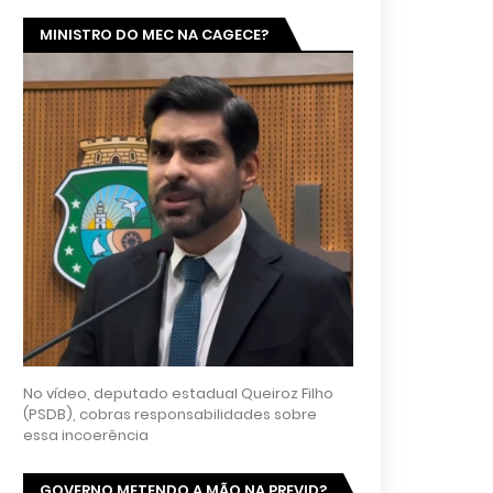
MINISTRO DO MEC NA CAGECE?
No vídeo, deputado estadual Queiroz Filho
(PSDB), cobras responsabilidades sobre
essa incoerência
GOVERNO METENDO A MÃO NA PREVID?