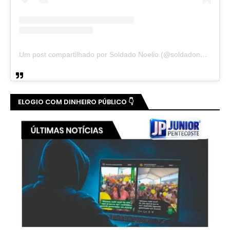
Um post compartilhado por Soldado Noelio (@soldadonoelio)
ELOGIO COM DINHEIRO PÚBLICO 👇