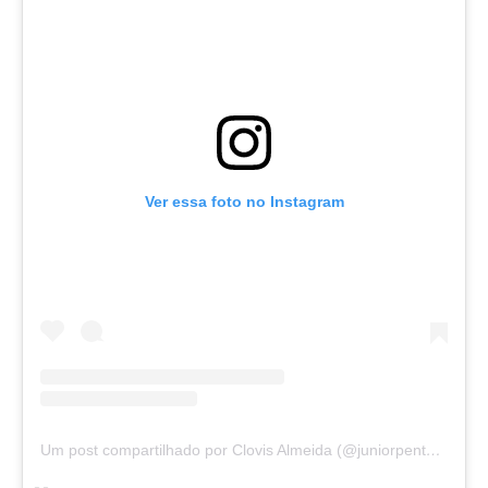
Ver essa foto no Instagram
Um post compartilhado por Clovis Almeida (@juniorpentecoste01)