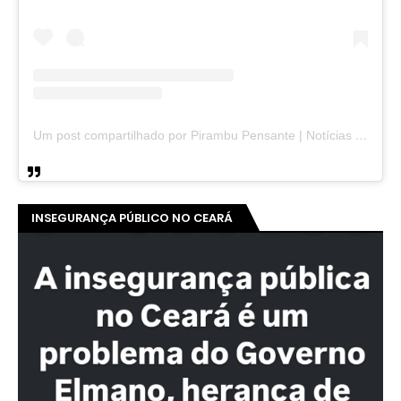
Um post compartilhado por Pirambu Pensante | Notícias & Entretenimento (@pirambupensante)
INSEGURANÇA PÚBLICO NO CEARÁ