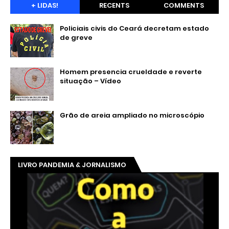
+ LIDAS!
RECENTS
COMMENTS
Policiais civis do Ceará decretam estado
de greve
Homem presencia crueldade e reverte
situação – Vídeo
Grão de areia ampliado no microscópio
LIVRO PANDEMIA & JORNALISMO