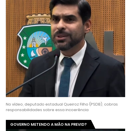
No vídeo, deputado estadual Queiroz Filho (PSDB), cobras
responsabilidades sobre essa incoerência
GOVERNO METENDO A MÃO NA PREVID?