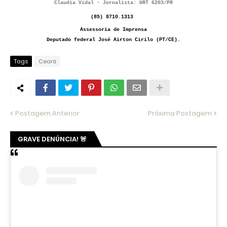
Claudia Vidal
- Jornalista: DRT 6203/PR
(
85
) 8710.1313
Assessoria de Imprensa
Deputado federal José Airton Cirilo (PT/CE).
Tags
Ceará
Postagem Anterior
Próxima Postagem
GRAVE DENÚNCIA! 🚨