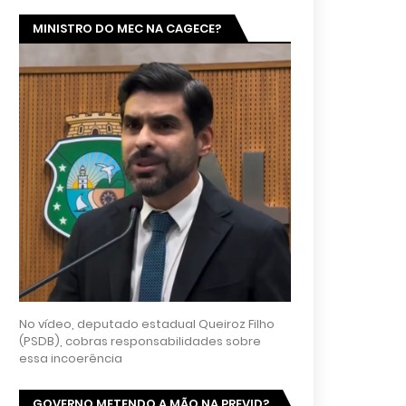
MINISTRO DO MEC NA CAGECE?
No vídeo, deputado estadual Queiroz Filho
(PSDB), cobras responsabilidades sobre
essa incoerência
GOVERNO METENDO A MÃO NA PREVID?