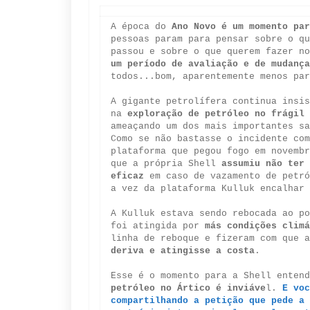
A época do
Ano Novo é um momento par
pessoas param para pensar sobre o qu
passou e sobre o que querem fazer n
um período de avaliação e de mudança
todos...bom, aparentemente menos pa
A gigante petrolífera continua insis
na
exploração de petróleo no frágil 
ameaçando um dos mais importantes sa
Como se não bastasse o incidente com
plataforma que pegou fogo em novembr
que a própria Shell
assumiu não ter 
eficaz
em caso de vazamento de petró
a vez da plataforma Kulluk encalhar
A Kulluk estava sendo rebocada ao po
foi atingida por
más condições climá
linha de reboque e fizeram com que 
deriva e atingisse a costa
.
Esse é o momento para a Shell enten
petróleo no Ártico é inviáve
l.
E voc
compartilhando a petição que pede a 