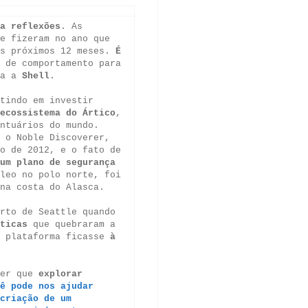
a reflexões
. As
e fizeram no ano que
os próximos 12 meses.
É
de comportamento para
ra a
Shell
.
tindo em investir
ecossistema do Ártico
,
ntuários do mundo.
 o Noble Discoverer,
o de 2012, e o fato de
um plano de segurança
leo no polo norte, foi
 na costa do Alasca.
rto de Seattle quando
ticas
que quebraram a
a plataforma ficasse
à
der que
explorar
ê pode nos ajudar
criação de um