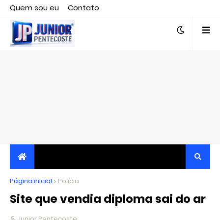
Quem sou eu
Contato
Editor responsável, jornalista Clovis Almeida.
Página inicial
JORNALISMO INDEPENDENTE, TRANSPARENTE E
Polícia
Site que vendia diploma sai do ar
CRÍTICO
Junior Pentecoste