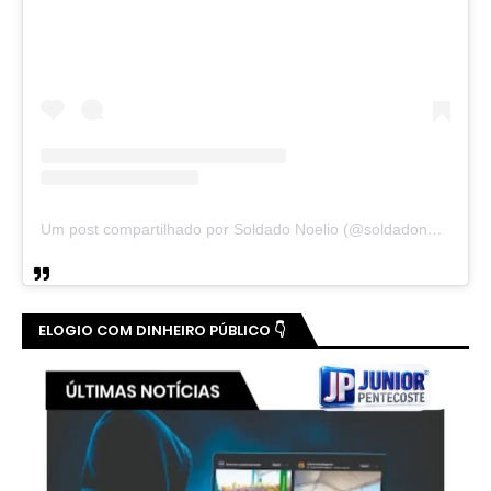
Um post compartilhado por Soldado Noelio (@soldadonoelio)
ELOGIO COM DINHEIRO PÚBLICO 👇