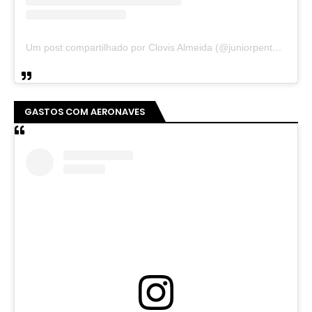
Um post compartilhado por Clovis Almeida (@juniorpentecoste01)
GASTOS COM AERONAVES