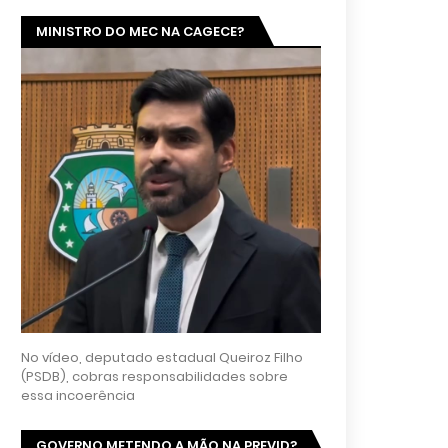
MINISTRO DO MEC NA CAGECE?
No vídeo, deputado estadual Queiroz Filho
(PSDB), cobras responsabilidades sobre
essa incoerência
GOVERNO METENDO A MÃO NA PREVID?