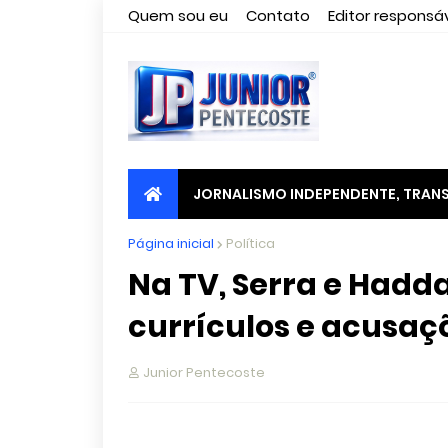
Quem sou eu
Contato
Editor responsáv
JORNALISMO INDEPENDENTE, TRANS
Página inicial
Política
Na TV, Serra e Hadda
currículos e acusaç
Junior Pentecoste