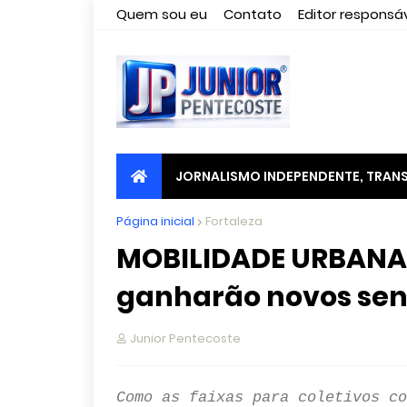
Quem sou eu
Contato
Editor responsáv
JORNALISMO INDEPENDENTE, TRANS
Página inicial
Fortaleza
MOBILIDADE URBANA -
ganharão novos sen
Junior Pentecoste
Como as faixas para coletivos co