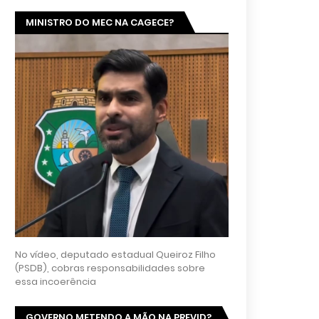
MINISTRO DO MEC NA CAGECE?
No vídeo, deputado estadual Queiroz Filho
(PSDB), cobras responsabilidades sobre
essa incoerência
GOVERNO METENDO A MÃO NA PREVID?