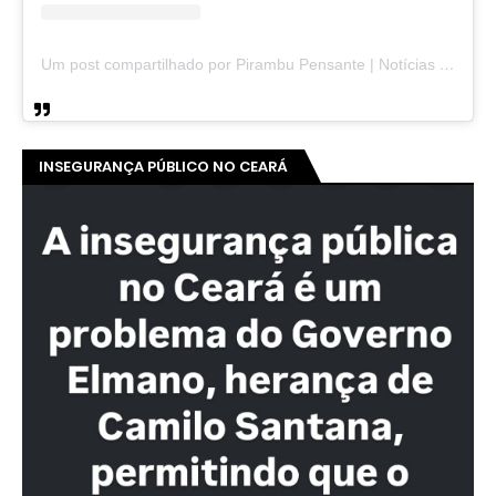
Um post compartilhado por Pirambu Pensante | Notícias & Entretenimento (@pirambupensante)
INSEGURANÇA PÚBLICO NO CEARÁ