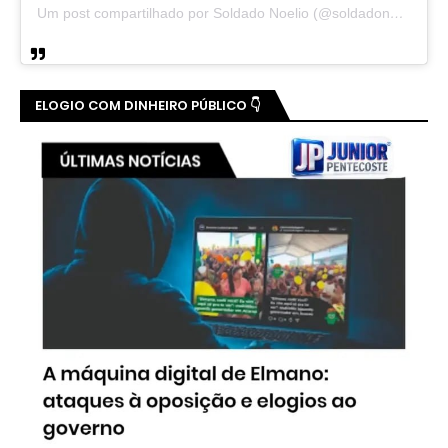
Um post compartilhado por Soldado Noelio (@soldadonoelio)
ELOGIO COM DINHEIRO PÚBLICO 👇