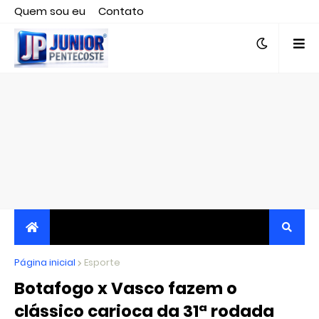
Quem sou eu
Contato
Editor responsável, jornalista Clovis Almeida.
Página inicial
JORNALISMO INDEPENDENTE, TRANSPARENTE E
Esporte
Botafogo x Vasco fazem o
CRÍTICO
clássico carioca da 31ª rodada