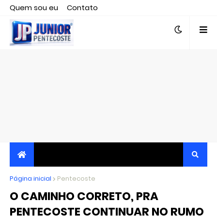
Quem sou eu
Contato
Editor responsável, jornalista Clovis Almeida.
Página inicial
JORNALISMO INDEPENDENTE, TRANSPARENTE E
Pentecoste
O CAMINHO CORRETO, PRA
CRÍTICO
PENTECOSTE CONTINUAR NO RUMO