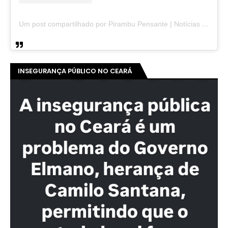
Um post compartilhado por Pirambu Pensante | Notícias & Entretenimento (@pirambupensante)
INSEGURANÇA PÚBLICO NO CEARÁ