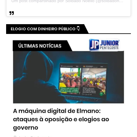
Um post compartilhado por Soldado Noelio (@soldadonoelio)
ELOGIO COM DINHEIRO PÚBLICO 👇