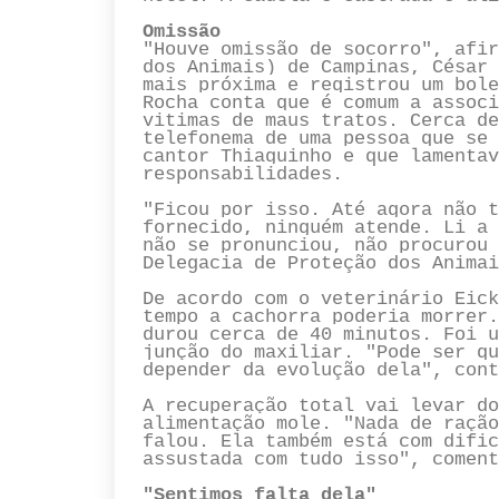
Omissão
"Houve omissão de socorro", afir
dos Animais) de Campinas, César 
mais próxima e registrou um bole
Rocha conta que é comum a associ
vitimas de maus tratos. Cerca de
telefonema de uma pessoa que se 
cantor Thiaguinho e que lamentav
responsabilidades.
"Ficou por isso. Até agora não t
fornecido, ninguém atende. Li a 
não se pronunciou, não procurou 
Delegacia de Proteção dos Animai
De acordo com o veterinário Eick
tempo a cachorra poderia morrer.
durou cerca de 40 minutos. Foi u
junção do maxiliar. "Pode ser qu
depender da evolução dela", cont
A recuperação total vai levar do
alimentação mole. "Nada de ração
falou. Ela também está com dific
assustada com tudo isso", coment
"Sentimos falta dela"