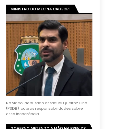
MINISTRO DO MEC NA CAGECE?
No vídeo, deputado estadual Queiroz Filho
(PSDB), cobras responsabilidades sobre
essa incoerência
GOVERNO METENDO A MÃO NA PREVID?