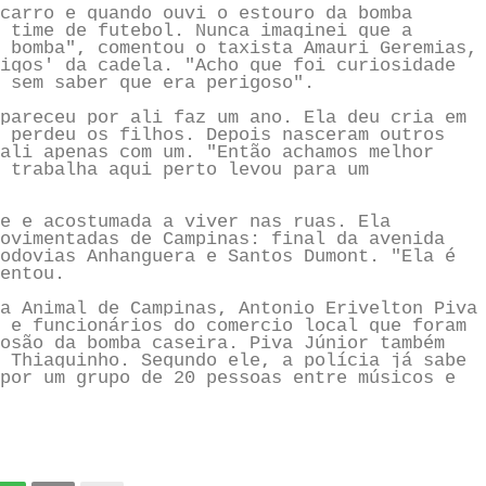
carro e quando ouvi o estouro da bomba
 time de futebol. Nunca imaginei que a
 bomba", comentou o taxista Amauri Geremias,
igos' da cadela. "Acho que foi curiosidade
 sem saber que era perigoso".
pareceu por ali faz um ano. Ela deu cria em
 perdeu os filhos. Depois nasceram outros
ali apenas com um. "Então achamos melhor
 trabalha aqui perto levou para um
e e acostumada a viver nas ruas. Ela
ovimentadas de Campinas: final da avenida
odovias Anhanguera e Santos Dumont. "Ela é
entou.
a Animal de Campinas, Antonio Erivelton Piva
 e funcionários do comercio local que foram
osão da bomba caseira. Piva Júnior também
 Thiaguinho. Segundo ele, a polícia já sabe
por um grupo de 20 pessoas entre músicos e