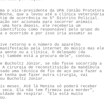
ma o vice-presidente da UPA (União Protetora
Rocha, que a levou até a clínica veterinária
tim de ocorrência no 5º Distrito Policial.
ação ser acionada para socorrer animais
 uma hora depois, ele receberia um
identificou como responsável pelo grupo do
a o ocorrido e por isso iria assumir as
ive retorno e o número do aparelho
manifestação pela internet do músico mas ele
a gente ou a clínica. O delegado (da
s) também está a procura dele", contou.
e Bucholtz Júnior, se não fosse socorrida a
 A cirurgia de reconstituição da mandíbula
sado uma técnica de fio de aço para fazer a
e tenha que fazer outra cirurgia, vai
ou Bucholtz Júnior.
is meses. Até lá Menina só poderá receber
 seca. Ela não tem firmeza para morder",
uldade de respirar. "Ela está muito
ou.