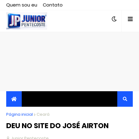
Quem sou eu
Contato
Editor responsável, jornalista Clovis Almeida.
Página inicial
JORNALISMO INDEPENDENTE, TRANSPARENTE E
Ceará
DEU NO SITE DO JOSÉ AIRTON
CRÍTICO
Junior Pentecoste