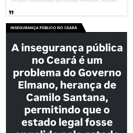
Um post compartilhado por Pirambu Pensante | Notícias & Entretenimento (@pirambupensante)
INSEGURANÇA PÚBLICO NO CEARÁ