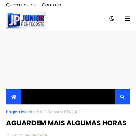
Quem sou eu
Contato
Editor responsável, jornalista Clovis Almeida.
Página inicial
JORNALISMO INDEPENDENTE, TRANSPARENTE E
BLOG EM MANUTENÇÃO
AGUARDEM MAIS ALGUMAS HORAS
CRÍTICO
Junior Pentecoste