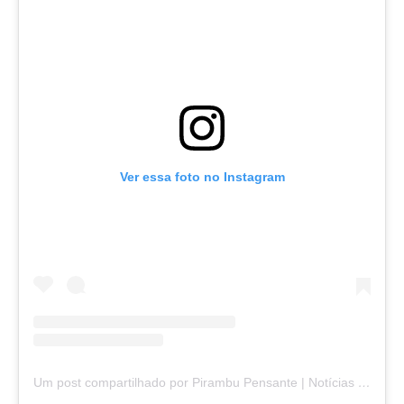
Ver essa foto no Instagram
Um post compartilhado por Pirambu Pensante | Notícias & Entretenimento (@pirambupensante)