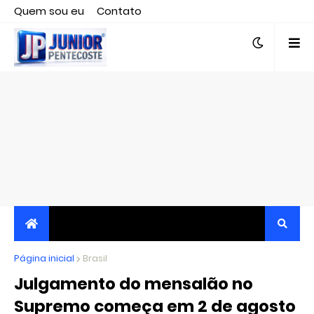
Quem sou eu
Contato
Editor responsável, jornalista Clovis Almeida.
Página inicial
JORNALISMO INDEPENDENTE, TRANSPARENTE E
Brasil
Julgamento do mensalão no
CRÍTICO
Supremo começa em 2 de agosto