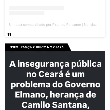
Um post compartilhado por Pirambu Pensante | Notícias & Entretenimento (@pirambupensante)
INSEGURANÇA PÚBLICO NO CEARÁ